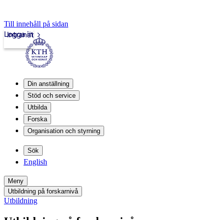
Till innehåll på sidan
Logga in
Intranät
Din anställning
Stöd och service
Utbilda
Forska
Organisation och styrning
Sök
English
Meny
Utbildning på forskarnivå
Utbildning