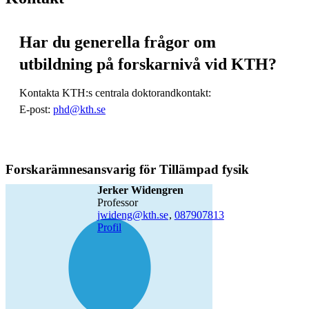
Har du generella frågor om
utbildning på forskarnivå vid KTH?
Kontakta KTH:s centrala doktorandkontakt:
E-post:
phd@kth.se
Forskarämnesansvarig för Tillämpad fysik
Jerker Widengren
professor
jwideng@kth.se
,
08790
7813
Profil