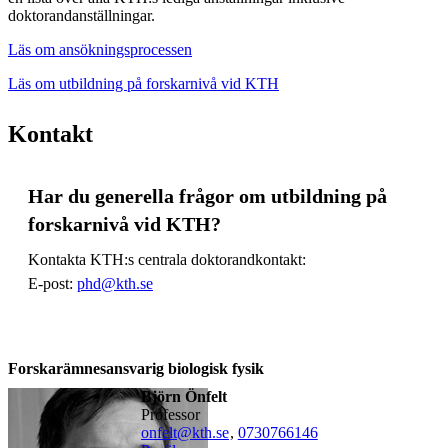
doktorandanställningar.
Läs om ansökningsprocessen
Läs om utbildning på forskarnivå vid KTH
Kontakt
Har du generella frågor om utbildning på
forskarnivå vid KTH?
Kontakta KTH:s centrala doktorandkontakt:
E-post:
phd@kth.se
Forskarämnesansvarig biologisk fysik
Björn Önfelt
professor
onfelt@kth.se
,
0730766146