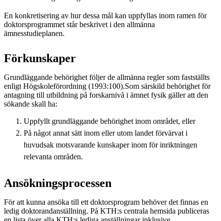
En konkretisering av hur dessa mål kan uppfyllas inom ramen för
doktorsprogrammet står beskrivet i den allmänna
ämnesstudieplanen.
Förkunskaper
Grundläggande behörighet följer de allmänna regler som fastställts
enligt Högskoleförordning (1993:100).Som särskild behörighet för
antagning till utbildning på forskarnivå i ämnet fysik gäller att den
sökande skall ha:
Uppfyllt grundläggande behörighet inom området, eller
På något annat sätt inom eller utom landet förvärvat i
huvudsak motsvarande kunskaper inom för inriktningen
relevanta områden.
Ansökningsprocessen
För att kunna ansöka till ett doktorsprogram behöver det finnas en
ledig doktorandanställning. På KTH:s centrala hemsida publiceras
en lista över alla KTH:s lediga anställningar inklusive