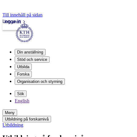
Till innehåll på sidan
Logga in
Intranät
Din anställning
Stöd och service
Utbilda
Forska
Organisation och styrning
Sök
English
Meny
Utbildning på forskarnivå
Utbildning