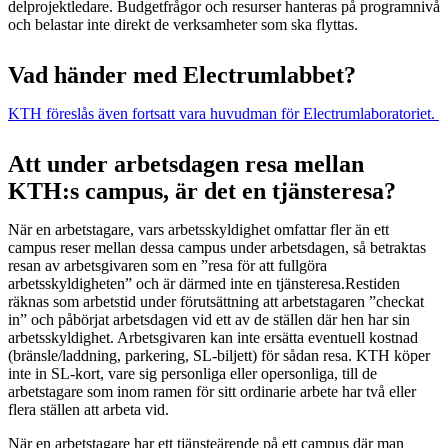
delprojektledare. Budgetfrågor och resurser hanteras på programnivå
och belastar inte direkt de verksamheter som ska flyttas.
Vad händer med Electrumlabbet?
KTH föreslås även fortsatt vara huvudman för Electrumlaboratoriet.
Att under arbetsdagen resa mellan
KTH:s campus, är det en tjänsteresa?
När en arbetstagare, vars arbetsskyldighet omfattar fler än ett
campus reser mellan dessa campus under arbetsdagen, så betraktas
resan av arbetsgivaren som en ”resa för att fullgöra
arbetsskyldigheten” och är därmed inte en tjänsteresa.Restiden
räknas som arbetstid under förutsättning att arbetstagaren ”checkat
in” och påbörjat arbetsdagen vid ett av de ställen där hen har sin
arbetsskyldighet. Arbetsgivaren kan inte ersätta eventuell kostnad
(bränsle/laddning, parkering, SL-biljett) för sådan resa. KTH köper
inte in SL-kort, vare sig personliga eller opersonliga, till de
arbetstagare som inom ramen för sitt ordinarie arbete har två eller
flera ställen att arbeta vid.
När en arbetstagare har ett tjänsteärende på ett campus där man