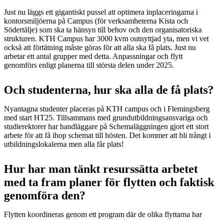
Just nu läggs ett gigantiskt pussel att optimera inplaceringarna i
kontorsmiljöerna på Campus (för verksamheterna Kista och
Södertälje) som ska ta hänsyn till behov och den organisatoriska
strukturen. KTH Campus har 3000 kvm outnyttjad yta, men vi vet
också att förtätning måste göras för att alla ska få plats. Just nu
arbetar ett antal grupper med detta. Anpassningar och flytt
genomförs enligt planerna till största delen under 2025.
Och studenterna, hur ska alla de få plats?
Nyantagna studenter placeras på KTH campus och i Flemingsberg
med start HT25. Tillsammans med grundutbildningsansvariga och
studierektorer har handläggare på Schemaläggningen gjort ett stort
arbete för att få ihop schemat till hösten. Det kommer att bli trångt i
utbildningslokalerna men alla får plats!
Hur har man tänkt resurssätta arbetet
med ta fram planer för flytten och faktisk
genomföra den?
Flytten koordineras genom ett program där de olika flyttarna har