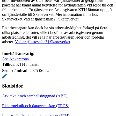
utför huvuddelen av sitt arbete. Var tjänstestället är geografiskt
placerat har bland annat betydelse för avdragsrätten vid resor till och
från arbetet och för tjänsteresor. Arbetsgivaren KTH lämnar uppgift
om tjänsteställe till Skatteverket. Mer information finns hos
Skatteverket Vad är tjänsteställe? | Skatteverket
En arbetstagare kan dock ha sin arbetsskyldighet förlagd på flera
olika platser eller orter, vilket bestäms av arbetsgivaren genom
arbetsledning, det vill säga när arbetsgivaren leder och fördelar
arbetet.
Vad är tjänsteställe? | Skatteverket
Innehållsansvarig:
Åsa Ankarcrona
Tillhör
: KTH Intranät
Senast ändrad
:
2025-06-24
Skolsidor
Arkitektur och samhällsbyggnad (ABE)
Elektroteknik och datavetenskap (EECS)
Industriell teknik och management (ITM)