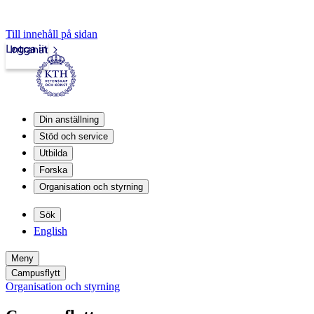
Till innehåll på sidan
Logga in
Intranät
Din anställning
Stöd och service
Utbilda
Forska
Organisation och styrning
Sök
English
Meny
Campusflytt
Organisation och styrning