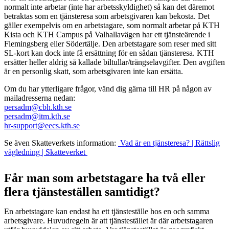
normalt inte arbetar (inte har arbetsskyldighet) så kan det däremot
betraktas som en tjänsteresa som arbetsgivaren kan bekosta. Det
gäller exempelvis om en arbetstagare, som normalt arbetar på KTH
Kista och KTH Campus på Valhallavägen har ett tjänsteärende i
Flemingsberg eller Södertälje. Den arbetstagare som reser med sitt
SL-kort kan dock inte få ersättning för en sådan tjänsteresa. KTH
ersätter heller aldrig så kallade biltullar/trängselavgifter. Den avgiften
är en personlig skatt, som arbetsgivaren inte kan ersätta.
Om du har ytterligare frågor, vänd dig gärna till HR på någon av
mailadresserna nedan:
persadm@cbh.kth.se
persadm@itm.kth.se
hr-support@eecs.kth.se
Se även Skatteverkets information:
Vad är en tjänsteresa? | Rättslig
vägledning | Skatteverket
Får man som arbetstagare ha två eller
flera tjänsteställen samtidigt?
En arbetstagare kan endast ha ett tjänsteställe hos en och samma
arbetsgivare. Huvudregeln är att tjänstestället är där arbetstagaren