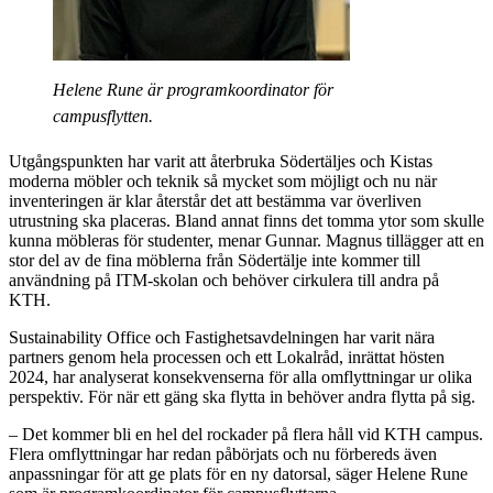
Helene Rune är programkoordinator för
campusflytten.
Utgångspunkten har varit att återbruka Södertäljes och Kistas
moderna möbler och teknik så mycket som möjligt och nu när
inventeringen är klar återstår det att bestämma var överliven
utrustning ska placeras. Bland annat finns det tomma ytor som skulle
kunna möbleras för studenter, menar Gunnar. Magnus tillägger att en
stor del av de fina möblerna från Södertälje inte kommer till
användning på ITM-skolan och behöver cirkulera till andra på
KTH.
Sustainability Office och Fastighetsavdelningen har varit nära
partners genom hela processen och ett Lokalråd, inrättat hösten
2024, har analyserat konsekvenserna för alla omflyttningar ur olika
perspektiv. För när ett gäng ska flytta in behöver andra flytta på sig.
– Det kommer bli en hel del rockader på flera håll vid KTH campus.
Flera omflyttningar har redan påbörjats och nu förbereds även
anpassningar för att ge plats för en ny datorsal, säger Helene Rune