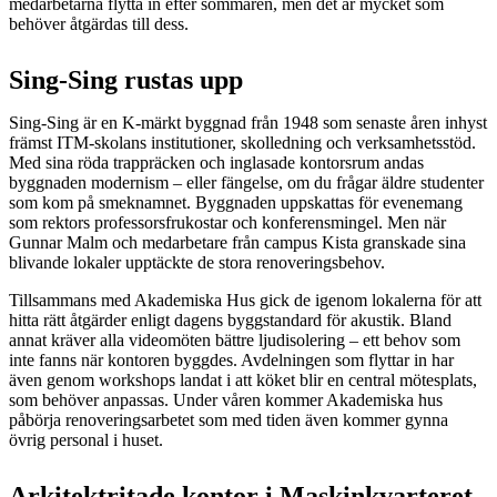
medarbetarna flytta in efter sommaren, men det är mycket som
behöver åtgärdas till dess.
Sing-Sing rustas upp
Sing-Sing är en K-märkt byggnad från 1948 som senaste åren inhyst
främst ITM-skolans institutioner, skolledning och verksamhetsstöd.
Med sina röda trappräcken och inglasade kontorsrum andas
byggnaden modernism – eller fängelse, om du frågar äldre studenter
som kom på smeknamnet. Byggnaden uppskattas för evenemang
som rektors professorsfrukostar och konferensmingel. Men när
Gunnar Malm och medarbetare från campus Kista granskade sina
blivande lokaler upptäckte de stora renoveringsbehov.
Tillsammans med Akademiska Hus gick de igenom lokalerna för att
hitta rätt åtgärder enligt dagens byggstandard för akustik. Bland
annat kräver alla videomöten bättre ljudisolering – ett behov som
inte fanns när kontoren byggdes. Avdelningen som flyttar in har
även genom workshops landat i att köket blir en central mötesplats,
som behöver anpassas. Under våren kommer Akademiska hus
påbörja renoveringsarbetet som med tiden även kommer gynna
övrig personal i huset.
Arkitektritade kontor i Maskinkvarteret