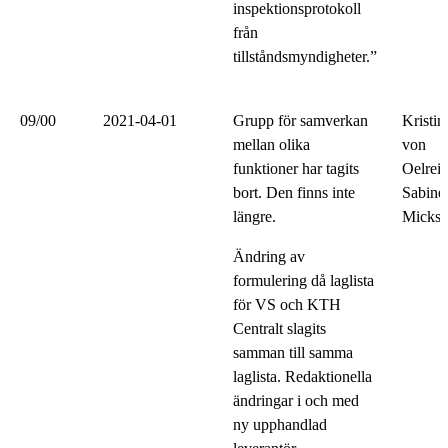
inspektionsprotokoll
från
tillståndsmyndigheter.”
09/00
2021-04-01
Grupp för samverkan
Kristin
mellan olika
von
funktioner har tagits
Oelrei
bort. Den finns inte
Sabine
längre.
Micksä
Ändring av
formulering då laglista
för VS och KTH
Centralt slagits
samman till samma
laglista. Redaktionella
ändringar i och med
ny upphandlad