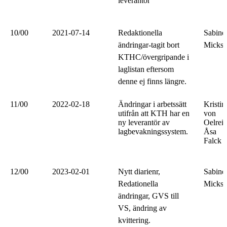
leverantör
10/00
2021-07-14
Redaktionella
Sabine
ändringar-tagit bort
Micksä
KTHC/övergripande i
laglistan eftersom
denne ej finns längre.
11/00
2022-02-18
Ändringar i arbetssätt
Kristin
utifrån att KTH har en
von
ny leverantör av
Oelrei
lagbevakningssystem.
Åsa
Falck
12/00
2023-02-01
Nytt diarienr,
Sabine
Redationella
Micksä
ändringar, GVS till
VS, ändring av
kvittering.