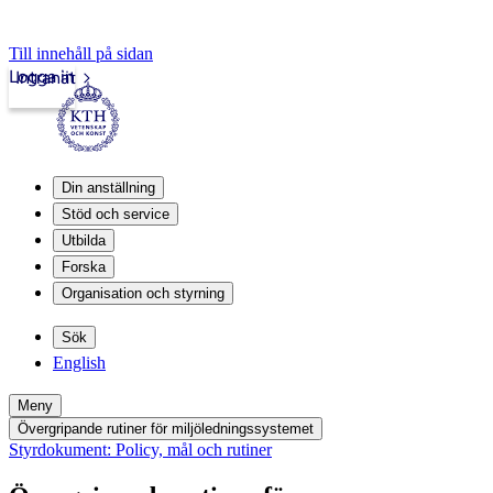
Till innehåll på sidan
Logga in
Intranät
Din anställning
Stöd och service
Utbilda
Forska
Organisation och styrning
Sök
English
Meny
Övergripande rutiner för miljöledningssystemet
Styrdokument: Policy, mål och rutiner