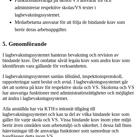
Funktionsansvariga på skolor/VS ansvarar för och
administrerar respektive skolas/VS texter i
lagbevakningssystemet.
Medarbetarna ansvarar för att följa de bindande krav som
berör deras arbetsuppgifter.
5. Genomförande
I lagbevakningssystemet hanteras bevakning och revision av
bindande krav. Det omfattar såväl legala krav som andra krav som
identifierats vara gällande för verksamheten.
I lagbevakningssystemet samlas tillstånd, inspektionsprotokoll,
rapporteringar samt beslut och avtal. I lagbevakningssystemet går
det att sortera på krav för respektive skola och VS. Skolorna och VS
har ansvariga funktioner med administratörsrättigheter och möjlighet
att ändra i lagbevakningssystemet.
Alla anställda har via KTH:s intranät tillgång till
lagbevakningssystemet och kan ta del av vilka bindande krav som
gäller för varje skola och VS. Vissa bindande krav inom yttre miljö
berör även områden som arbetsmiljö och säkerhet. I dessa fall finns
hänvisningar till de ansvariga funktioner som samordnar och
handlägger detta inom VS.