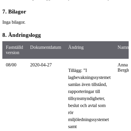
7. Bilagor
Inga bilagor.
8. Ändringslogg
Fastställd
Dokumentdatum
Ändring
Namn
version
08/00
2020-04-27
Anna
Berglu
Tillägg: ”I
lagbevakningssystemet
samlas även tillstånd,
rapporteringar till
tillsynsmyndigheter,
beslut och avtal som
rör
miljöledningssystemet
samt