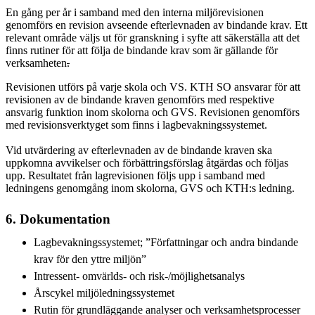
En gång per år i samband med den interna miljörevisionen
genomförs en revision avseende efterlevnaden av bindande krav. Ett
relevant område väljs ut för granskning i syfte att säkerställa att det
finns rutiner för att följa de bindande krav som är gällande för
verksamheten
.
Revisionen utförs på varje skola och VS. KTH SO ansvarar för att
revisionen av de bindande kraven genomförs med respektive
ansvarig funktion inom skolorna och GVS. Revisionen genomförs
med revisionsverktyget som finns i lagbevakningssystemet.
Vid utvärdering av efterlevnaden av de bindande kraven ska
uppkomna avvikelser och förbättringsförslag åtgärdas och följas
upp. Resultatet från lagrevisionen följs upp i samband med
ledningens genomgång inom skolorna, GVS och KTH:s ledning.
6. Dokumentation
Lagbevakningssystemet; ”Författningar och andra bindande
krav för den yttre miljön”
Intressent- omvärlds- och risk-/möjlighetsanalys
Årscykel miljöledningssystemet
Rutin för grundläggande analyser och verksamhetsprocesser