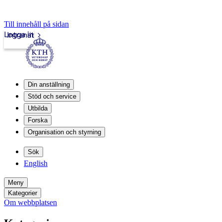
Till innehåll på sidan
Logga in
Intranät
Din anställning
Stöd och service
Utbilda
Forska
Organisation och styrning
Sök
English
Meny
Kategorier
Om webbplatsen