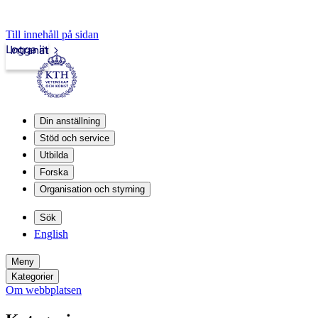
Till innehåll på sidan
Logga in
Intranät
Din anställning
Stöd och service
Utbilda
Forska
Organisation och styrning
Sök
English
Meny
Kategorier
Om webbplatsen