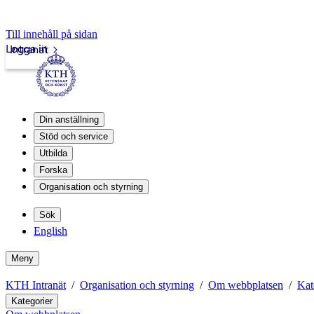
Till innehåll på sidan
Logga in
Intranät
Din anställning
Stöd och service
Utbilda
Forska
Organisation och styrning
Sök
English
Meny
KTH Intranät
Organisation och styrning
Om webbplatsen
Kat
Kategorier