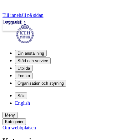
Till innehåll på sidan
Logga in
Intranät
Din anställning
Stöd och service
Utbilda
Forska
Organisation och styrning
Sök
English
Meny
Kategorier
Om webbplatsen