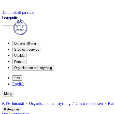
Till innehåll på sidan
Logga in
Intranät
Din anställning
Stöd och service
Utbilda
Forska
Organisation och styrning
Sök
English
Meny
KTH Intranät
Organisation och styrning
Om webbplatsen
Kat
Kategorier