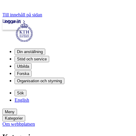
Till innehåll på sidan
Logga in
Intranät
Din anställning
Stöd och service
Utbilda
Forska
Organisation och styrning
Sök
English
Meny
Kategorier
Om webbplatsen