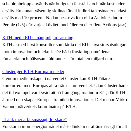
schablonbelopp används när budgeten fastställs, och när kostnader
ersätts. En annan väsentlig skillnad är att indirekta kostnader endast
ersätts med 10 procent. Nedan beskrivs fem olika Activities inom
People (1-5) där varje aktivitet innehåller en eller flera Actions (a-c):
KTH med i EU:s mångmiljardsatsning
KTH är med i två konsortier som får ta del EU:s nya storsatsningar
inom innovation och teknik. De båda forskningsområdena –
råmaterial och hälsosamt åldrande – får totalt en miljard euro.
Cluster ger KTH Europa-muskler
Genom medlemskapet i nätverket Cluster kan KTH lättare
konkurrera med Europas allra främsta universitet. Utan Cluster hade
det till exempel varit svårt att nå framgångarna inom EIT, där KTH
är med och skapar Europas framtida innovationer. Det menar Mirko
Varano, nätverkets koordinator på KTH.
”Tänk mer affärsmässigt, forskare”
Forskarna inom energiområdet måste tänka mer affärsmässigt för att