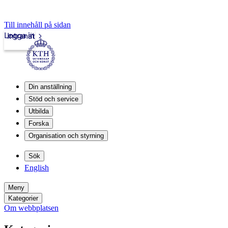
Till innehåll på sidan
Logga in
Intranät
Din anställning
Stöd och service
Utbilda
Forska
Organisation och styrning
Sök
English
Meny
Kategorier
Om webbplatsen