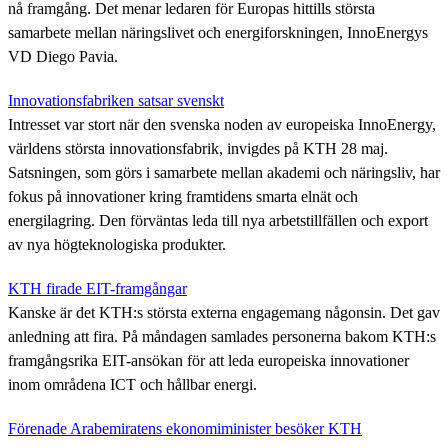
nå framgång. Det menar ledaren för Europas hittills största
samarbete mellan näringslivet och energiforskningen, InnoEnergys
VD Diego Pavia.
Innovationsfabriken satsar svenskt
Intresset var stort när den svenska noden av europeiska InnoEnergy,
världens största innovationsfabrik, invigdes på KTH 28 maj.
Satsningen, som görs i samarbete mellan akademi och näringsliv, har
fokus på innovationer kring framtidens smarta elnät och
energilagring. Den förväntas leda till nya arbetstillfällen och export
av nya högteknologiska produkter.
KTH firade EIT-framgångar
Kanske är det KTH:s största externa engagemang någonsin. Det gav
anledning att fira. På måndagen samlades personerna bakom KTH:s
framgångsrika EIT-ansökan för att leda europeiska innovationer
inom områdena ICT och hållbar energi.
Förenade Arabemiratens ekonomiminister besöker KTH