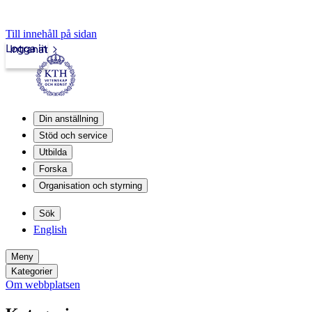
Till innehåll på sidan
Logga in
Intranät
Din anställning
Stöd och service
Utbilda
Forska
Organisation och styrning
Sök
English
Meny
Kategorier
Om webbplatsen