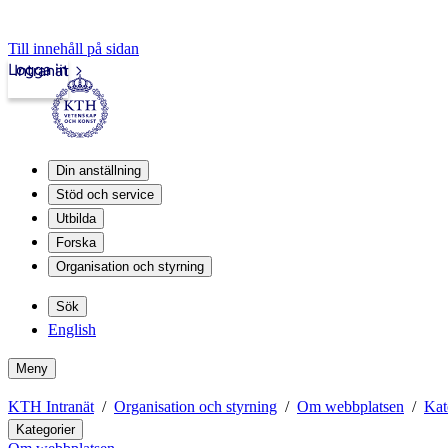
Till innehåll på sidan
Logga in
Intranät
Din anställning
Stöd och service
Utbilda
Forska
Organisation och styrning
Sök
English
Meny
KTH Intranät
Organisation och styrning
Om webbplatsen
Kat
Kategorier