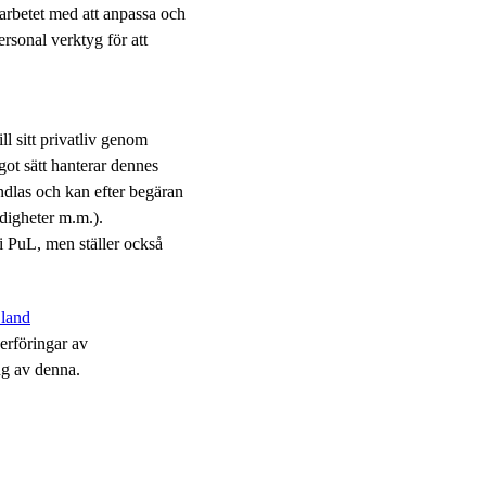
arbetet med att anpassa och
rsonal verktyg för att
ill sitt privatliv genom
ot sätt hanterar dennes
andlas och kan efter begäran
ndigheter m.m.).
i PuL, men ställer också
 land
rföringar av
ng av denna.