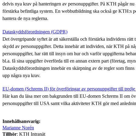
delvis nya krav på hanteringen av personuppgifter. På KTH pågår nu 
förstärka befintliga system. En webbutbildning ska också ge KTH:s pe
hantera de nya reglerna.
Dataskyddsförordningen (GDPR)
Det övergripande syftet är att säkerställa och förstärka individens rätt t
skydd av personuppgifter. Detta innebär att individen, när KTH på någ
personuppgifter, har rätt till insyn om hur och varför uppgifterna beh
bl.a. få sina uppgifter överförda till en annan extern part (företag, my
Dataskyddsförordningen innebär en skärpning av de regler som finns 
upp några nya krav.
EU-domen (Schrems II) för överföringar av personuppgifter till tredje
Här kan du läsa mer om bakgrunden till EU-domen Schrems II om öve
personuppgifter till USA samt vilka aktiviteter KTH gör med anledni
Innehållsansvarig:
Marianne Norén
Tillhör
: KTH Intranät