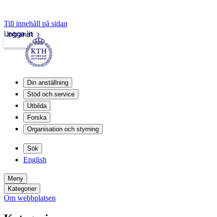
Till innehåll på sidan
Logga in
Intranät
Din anställning
Stöd och service
Utbilda
Forska
Organisation och styrning
Sök
English
Meny
Kategorier
Om webbplatsen