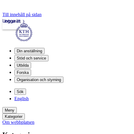
Till innehåll på sidan
Logga in
Intranät
Din anställning
Stöd och service
Utbilda
Forska
Organisation och styrning
Sök
English
Meny
Kategorier
Om webbplatsen