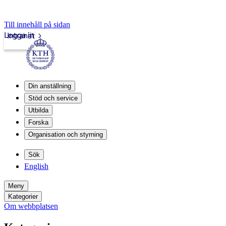
Till innehåll på sidan
Logga in
Intranät
Din anställning
Stöd och service
Utbilda
Forska
Organisation och styrning
Sök
English
Meny
Kategorier
Om webbplatsen