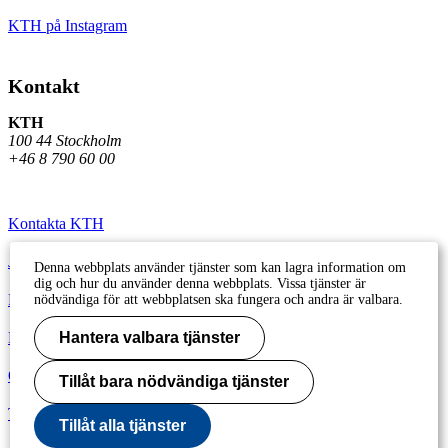
KTH på Instagram
Kontakt
KTH
100 44 Stockholm
+46 8 790 60 00
Kontakta KTH
Jobba på KTH
Denna webbplats använder tjänster som kan lagra information om
dig och hur du använder denna webbplats. Vissa tjänster är
Press och media
nödvändiga för att webbplatsen ska fungera och andra är valbara.
Faktura och betalning KTH
Hantera valbara tjänster
Om KTH:s webbplatser
Tillåt bara nödvändiga tjänster
Tillgänglighetsredogörelse
Tillåt alla tjänster