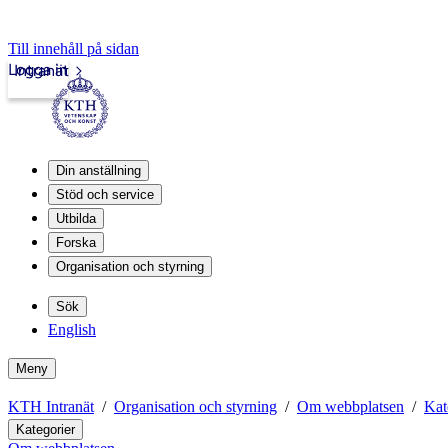
Till innehåll på sidan
Logga in
Intranät
Din anställning
Stöd och service
Utbilda
Forska
Organisation och styrning
Sök
English
Meny
KTH Intranät
Organisation och styrning
Om webbplatsen
Kat
Kategorier