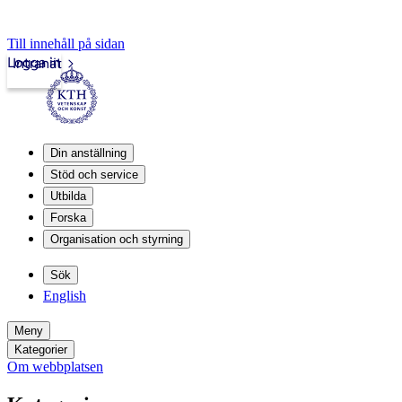
Till innehåll på sidan
Logga in
Intranät
Din anställning
Stöd och service
Utbilda
Forska
Organisation och styrning
Sök
English
Meny
Kategorier
Om webbplatsen