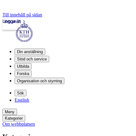
Till innehåll på sidan
Logga in
Intranät
Din anställning
Stöd och service
Utbilda
Forska
Organisation och styrning
Sök
English
Meny
Kategorier
Om webbplatsen