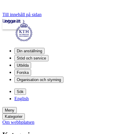
Till innehåll på sidan
Logga in
Intranät
Din anställning
Stöd och service
Utbilda
Forska
Organisation och styrning
Sök
English
Meny
Kategorier
Om webbplatsen