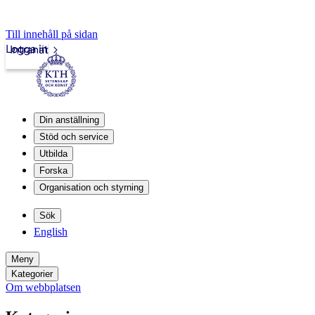
Till innehåll på sidan
Logga in
Intranät
Din anställning
Stöd och service
Utbilda
Forska
Organisation och styrning
Sök
English
Meny
Kategorier
Om webbplatsen