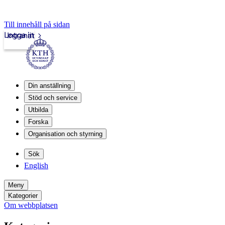
Till innehåll på sidan
Logga in
Intranät
Din anställning
Stöd och service
Utbilda
Forska
Organisation och styrning
Sök
English
Meny
Kategorier
Om webbplatsen