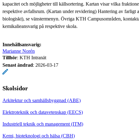
kapacitet och möjligheter till källsortering. Kartan visar vilka fraktion
respektive avfallsrum. (Kartan under revidering) Hantering av farligt a
biologiskt), se vänstermenyn. Övriga KTH Campusområden, kontakta i
kemikalieansvarig på respektive skola.
Innehållsansvarig:
Marianne Norén
Tillhör
: KTH Intranät
Senast ändrad
:
2026-03-17
Skolsidor
Arkitektur och samhällsbyggnad (ABE)
Elektroteknik och datavetenskap (EECS)
Industriell teknik och management (ITM)
Kemi, bioteknologi och hälsa (CBH)