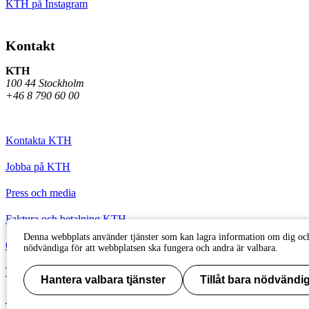
KTH på Instagram
Kontakt
KTH
100 44 Stockholm
+46 8 790 60 00
Kontakta KTH
Jobba på KTH
Press och media
Faktura och betalning KTH
Denna webbplats använder tjänster som kan lagra information om dig och
Om KTH:s webbplatser
nödvändiga för att webbplatsen ska fungera och andra är valbara.
Tillgänglighetsredogörelse
Hantera valbara tjänster
Tillåt bara nödvändig
Till sidans topp