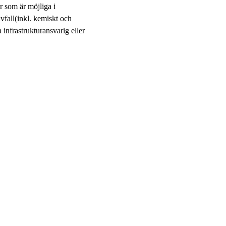
er som är möjliga i
vfall(inkl. kemiskt och
nfrastrukturansvarig eller