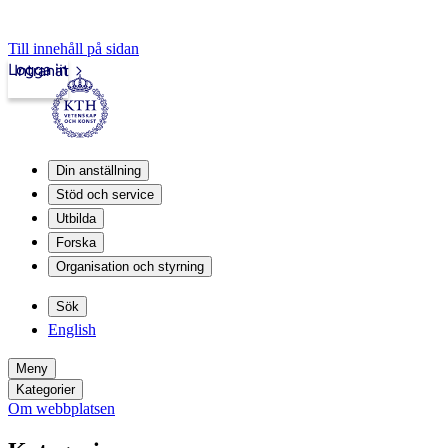
Till innehåll på sidan
Logga in
Intranät
Din anställning
Stöd och service
Utbilda
Forska
Organisation och styrning
Sök
English
Meny
Kategorier
Om webbplatsen