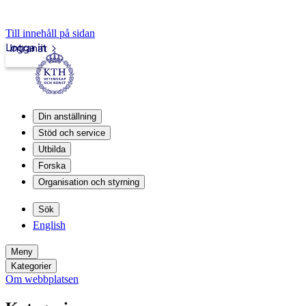
Till innehåll på sidan
Logga in
Intranät
Din anställning
Stöd och service
Utbilda
Forska
Organisation och styrning
Sök
English
Meny
Kategorier
Om webbplatsen