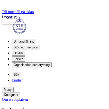
Till innehåll på sidan
Logga in
Intranät
Din anställning
Stöd och service
Utbilda
Forska
Organisation och styrning
Sök
English
Meny
Kategorier
Om webbplatsen