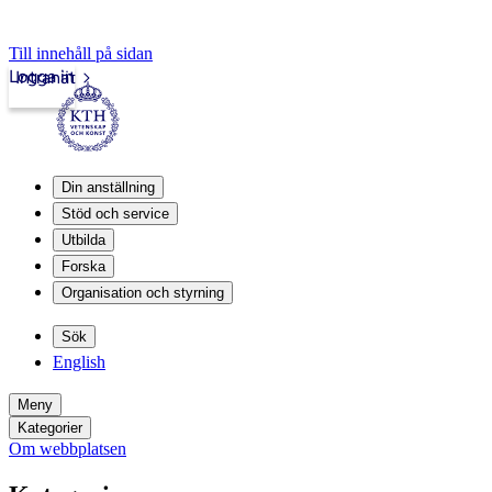
Till innehåll på sidan
Logga in
Intranät
Din anställning
Stöd och service
Utbilda
Forska
Organisation och styrning
Sök
English
Meny
Kategorier
Om webbplatsen