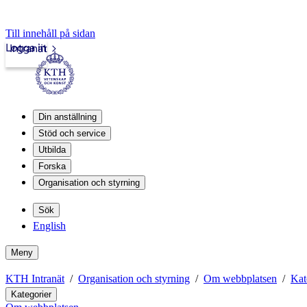
Till innehåll på sidan
Logga in
Intranät
Din anställning
Stöd och service
Utbilda
Forska
Organisation och styrning
Sök
English
Meny
KTH Intranät
Organisation och styrning
Om webbplatsen
Kat
Kategorier