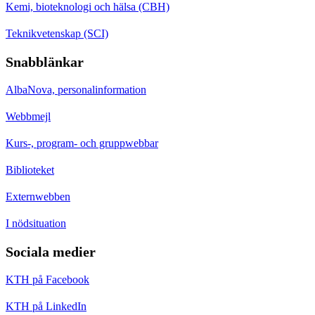
Kemi, bioteknologi och hälsa (CBH)
Teknikvetenskap (SCI)
Snabblänkar
AlbaNova, personalinformation
Webbmejl
Kurs-, program- och gruppwebbar
Biblioteket
Externwebben
I nödsituation
Sociala medier
KTH på Facebook
KTH på LinkedIn