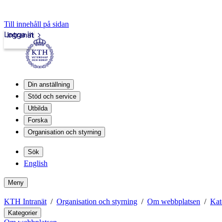
Till innehåll på sidan
Logga in
Intranät
Din anställning
Stöd och service
Utbilda
Forska
Organisation och styrning
Sök
English
Meny
KTH Intranät
Organisation och styrning
Om webbplatsen
Kat
Kategorier