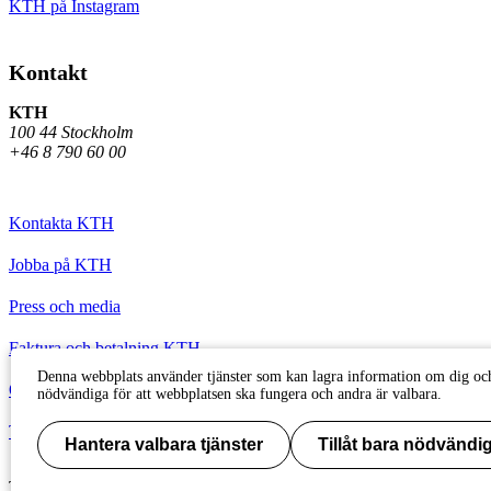
KTH på Instagram
Kontakt
KTH
100 44 Stockholm
+46 8 790 60 00
Kontakta KTH
Jobba på KTH
Press och media
Faktura och betalning KTH
Denna webbplats använder tjänster som kan lagra information om dig och
Om KTH:s webbplatser
nödvändiga för att webbplatsen ska fungera och andra är valbara.
Tillgänglighetsredogörelse
Hantera valbara tjänster
Tillåt bara nödvändig
Till sidans topp