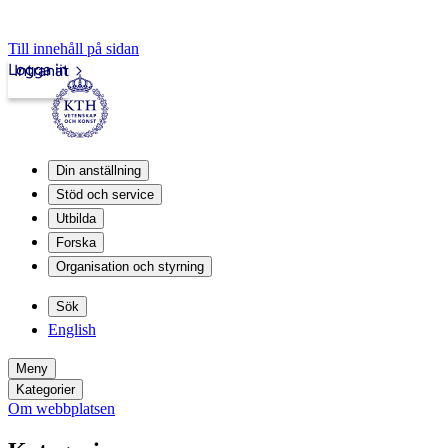
Till innehåll på sidan
Logga in
Intranät
Din anställning
Stöd och service
Utbilda
Forska
Organisation och styrning
Sök
English
Meny
Kategorier
Om webbplatsen