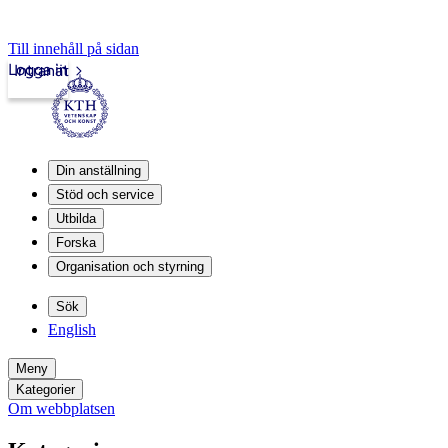
Till innehåll på sidan
Logga in
Intranät
Din anställning
Stöd och service
Utbilda
Forska
Organisation och styrning
Sök
English
Meny
Kategorier
Om webbplatsen