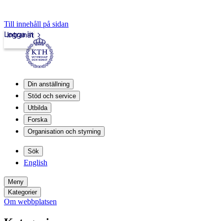
Till innehåll på sidan
Logga in
Intranät
Din anställning
Stöd och service
Utbilda
Forska
Organisation och styrning
Sök
English
Meny
Kategorier
Om webbplatsen