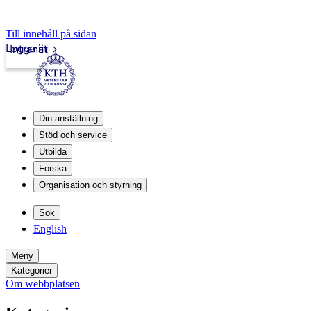
Till innehåll på sidan
Logga in
Intranät
Din anställning
Stöd och service
Utbilda
Forska
Organisation och styrning
Sök
English
Meny
Kategorier
Om webbplatsen