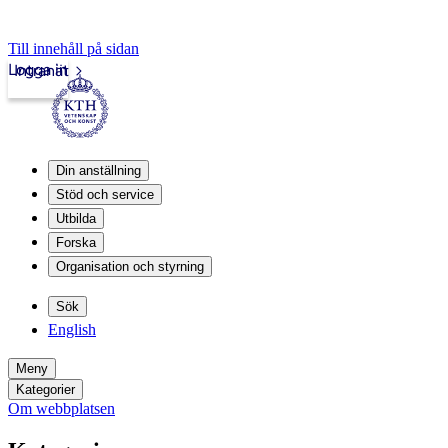
Till innehåll på sidan
Logga in
Intranät
Din anställning
Stöd och service
Utbilda
Forska
Organisation och styrning
Sök
English
Meny
Kategorier
Om webbplatsen