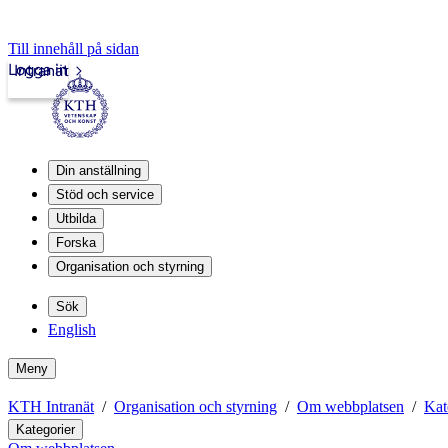
Till innehåll på sidan
Logga in
Intranät
Din anställning
Stöd och service
Utbilda
Forska
Organisation och styrning
Sök
English
Meny
KTH Intranät
Organisation och styrning
Om webbplatsen
Kat
Kategorier