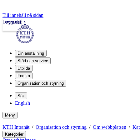
Till innehåll på sidan
Logga in
Intranät
Din anställning
Stöd och service
Utbilda
Forska
Organisation och styrning
Sök
English
Meny
KTH Intranät
Organisation och styrning
Om webbplatsen
Kat
Kategorier