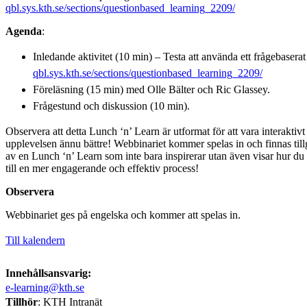
qbl.sys.kth.se/sections/questionbased_learning_2209/
Agenda
:
Inledande aktivitet (10 min) – Testa att använda ett frågebaserat
qbl.sys.kth.se/sections/questionbased_learning_2209/
Föreläsning (15 min) med Olle Bälter och Ric Glassey.
Frågestund och diskussion (10 min).
Observera att detta Lunch ‘n’ Learn är utformat för att vara interaktiv
upplevelsen ännu bättre! Webbinariet kommer spelas in och finnas tillg
av en Lunch ‘n’ Learn som inte bara inspirerar utan även visar hur d
till en mer engagerande och effektiv process!
Observera
Webbinariet ges på engelska och kommer att spelas in.
Till kalendern
Innehållsansvarig:
e-learning@kth.se
Tillhör
: KTH Intranät