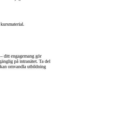
 kursmaterial.
t – ditt engagemang gör
änglig på intranätet. Ta del
u kan omvandla utbildning