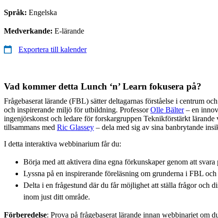
Språk:
Engelska
Medverkande:
E-lärande
Exportera till kalender
Vad kommer detta Lunch ‘n’ Learn fokusera på?
Frågebaserat lärande (FBL) sätter deltagarnas förståelse i centrum oc
och inspirerande miljö för utbildning. Professor
Olle Bälter
– en innov
ingenjörskonst och ledare för forskargruppen Teknikförstärkt lärand
tillsammans med
Ric Glassey
– dela med sig av sina banbrytande insik
I detta interaktiva webbinarium får du:
Börja med att aktivera dina egna förkunskaper genom att svara
Lyssna på en inspirerande föreläsning om grunderna i FBL och 
Delta i en frågestund där du får möjlighet att ställa frågor och 
inom just ditt område.
Förberedelse
: Prova på frågebaserat lärande innan webbinariet om du