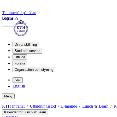
Till innehåll på sidan
Logga in
Intranät
Din anställning
Stöd och service
Utbilda
Forska
Organisation och styrning
Sök
English
Meny
KTH Intranät
Utbildningsstöd
E-lärande
Lunch 'n' Learn
K
Kalender för Lunch 'n' Learn