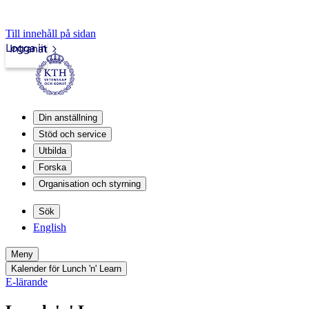
Till innehåll på sidan
Logga in
Intranät
Din anställning
Stöd och service
Utbilda
Forska
Organisation och styrning
Sök
English
Meny
Kalender för Lunch 'n' Learn
E-lärande