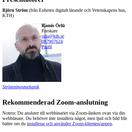
Björn Ström
(från Enheten digitalt lärande och Vetenskapens hus,
KTH)
Ramis Örlü
forskare
orlu@kth.se
08790
7624
Profil
Strömningsmekanik
Rekommenderad Zoom-anslutning
Notera: Du ansluter till webbinariet via Zoom-länken ovan via din
webbläsare. Du behöver inte installera något, men ljud och bild blir
bättre om du
installerar och använder Zoom-klienten/appen
.