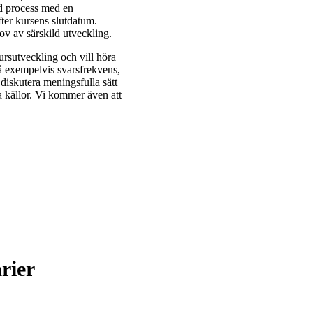
d process med en
ter kursens slutdatum.
v av särskild utveckling.
ursutveckling och vill höra
 på exempelvis svarsfrekvens,
 diskutera meningsfulla sätt
a källor. Vi kommer även att
rier