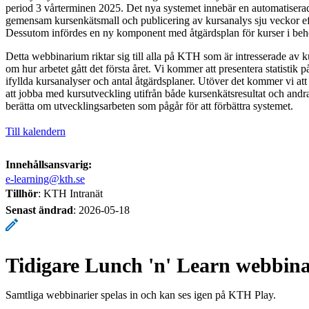
period 3 vårterminen 2025. Det nya systemet innebär en automatisera
gemensam kursenkätsmall och publicering av kursanalys sju veckor ef
Dessutom infördes en ny komponent med åtgärdsplan för kurser i beho
Detta webbinarium riktar sig till alla på KTH som är intresserade av k
om hur arbetet gått det första året. Vi kommer att presentera statistik
ifyllda kursanalyser och antal åtgärdsplaner. Utöver det kommer vi att
att jobba med kursutveckling utifrån både kursenkätsresultat och andr
berätta om utvecklingsarbeten som pågår för att förbättra systemet.
Till kalendern
Innehållsansvarig:
e-learning@kth.se
Tillhör
: KTH Intranät
Senast ändrad
:
2026-05-18
Tidigare Lunch 'n' Learn webbina
Samtliga webbinarier spelas in och kan ses igen på KTH Play.