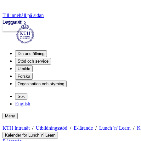
Till innehåll på sidan
Logga in
Intranät
Din anställning
Stöd och service
Utbilda
Forska
Organisation och styrning
Sök
English
Meny
KTH Intranät
Utbildningsstöd
E-lärande
Lunch 'n' Learn
K
Kalender för Lunch 'n' Learn