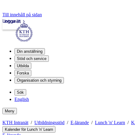
Till innehåll på sidan
Logga in
Intranät
Din anställning
Stöd och service
Utbilda
Forska
Organisation och styrning
Sök
English
Meny
KTH Intranät
Utbildningsstöd
E-lärande
Lunch 'n' Learn
K
Kalender för Lunch 'n' Learn