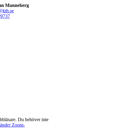
an Manneberg
kth.se
0
9737
bbläsare. Du behöver inte
nvänder Zoom-