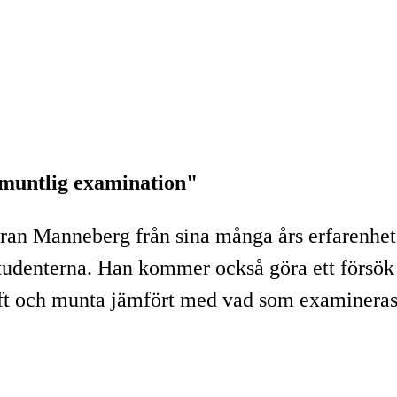
 muntlig examination"
ran Manneberg från sina många års erfarenhete
studenterna. Han kommer också göra ett försök
ch munta jämfört med vad som examineras i e