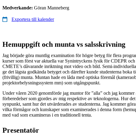
Medverkande:
Göran Manneberg
Exportera till kalender
Hemuppgift och munta vs salsskrivning
Jag började göra muntlig examination för högre betyg för flera progra
kurser som först var aktuella var Synintryckens fysik för CDEPR och
CMETE’s dåvarande inriktning mot video och bild. Semi-individuella
ge det lägsta godkända betyget och därefter kunde studenterna boka ti
(frivillig) munta. Muntan hade en låda med optiska föremål (kameraobj
projektorbelysningssystem mm) som utgångspunkt.
Under våren 2020 genomförde jag muntor för ”alla” och jag kommer a
förberedelser som gjordes av mig respektive av teknologerna. Hur det
synpunkt, samt hur det utvärderades av studenterna. Jag kommer göra e
vilka förmågor och kunskaper som examinerades i denna form (hemup
med vad som examineras i en traditionell tenta.​
Presentatör