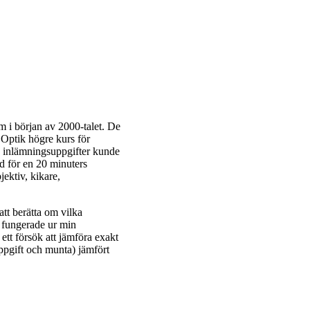
m i början av 2000-talet. De
 Optik högre kurs för
 inlämningsuppgifter kunde
d för en 20 minuters
ektiv, kikare,
tt berätta om vilka
 fungerade ur min
tt försök att jämföra exakt
pgift och munta) jämfört