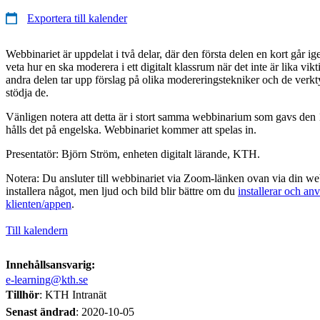
Exportera till kalender
Webbinariet är uppdelat i två delar, där den första delen en kort går ige
veta hur en ska moderera i ett digitalt klassrum när det inte är lika vik
andra delen tar upp förslag på olika modereringstekniker och de verkt
stödja de.
Vänligen notera att detta är i stort samma webbinarium som gavs den
hålls det på engelska. Webbinariet kommer att spelas in.
Presentatör: Björn Ström, enheten digitalt lärande, KTH.
Notera: Du ansluter till webbinariet via Zoom-länken ovan via din we
installera något, men ljud och bild blir bättre om du
installerar och a
klienten/appen
.
Till kalendern
Innehållsansvarig:
e-learning@kth.se
Tillhör
: KTH Intranät
Senast ändrad
:
2020-10-05