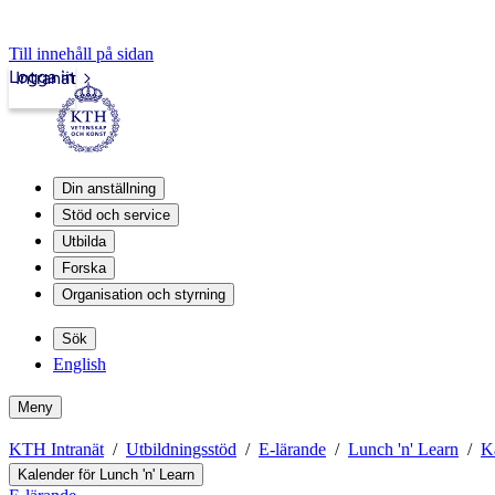
Till innehåll på sidan
Logga in
Intranät
Din anställning
Stöd och service
Utbilda
Forska
Organisation och styrning
Sök
English
Meny
KTH Intranät
Utbildningsstöd
E-lärande
Lunch 'n' Learn
K
Kalender för Lunch 'n' Learn