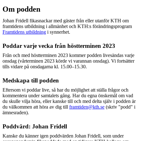
Om podden
Johan Fridell fikasnackar med gäster från eller utanför KTH om
framtidens utbildning i allmänhet och KTH:s förändringsprogram
Framtidens utbildning
i synnerhet.
Poddar varje vecka från höstterminen 2023
Från och med höstterminen 2023 kommer podden livesändas varje
onsdag (vårterminen 2023 körde vi varannan onsdag). Vi fortsätter
tills vidare på onsdagarna kl. 15.00–15.30.
Medskapa till podden
Eftersom vi poddar live, så har du möjlighet att ställa frågor och
kommentera under samtalets gång. Har du egna önskemål om vad
du skulle vilja höra, eller kanske till och med delta själv i podden är
du välkommen att höra av dig till
framtiden@kth.se
(skriv "podd" i
ämnesraden).
Poddvärd: Johan Fridell
Kanske du känner igen poddvärden Johan Fridell, som under