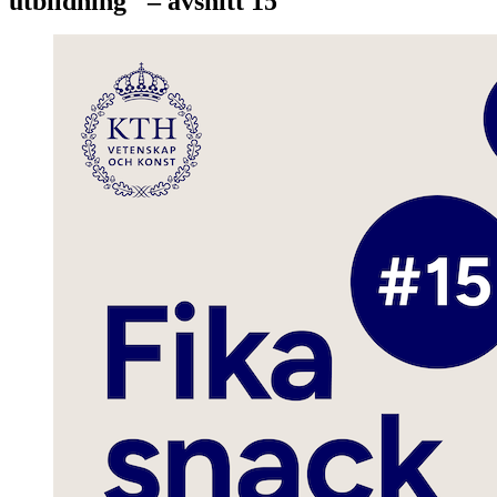
utbildning" – avsnitt 15