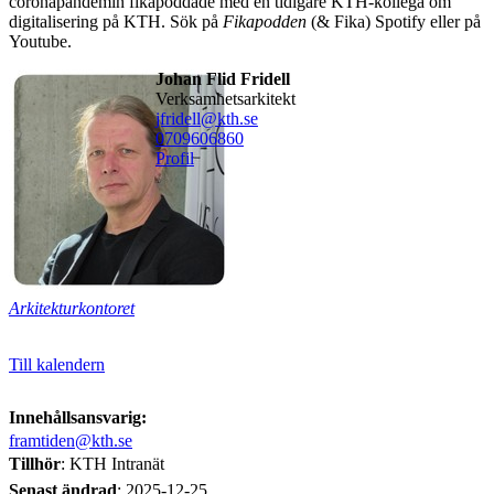
coronapandemin fikapoddade med en tidigare KTH-kollega om
digitalisering på KTH. Sök på
Fikapodden
(& Fika) Spotify eller på
Youtube.
Johan Flid Fridell
verksamhetsarkitekt
jfridell@kth.se
0709606860
Profil
Arkitekturkontoret
Till kalendern
Innehållsansvarig:
framtiden@kth.se
Tillhör
: KTH Intranät
Senast ändrad
:
2025-12-25