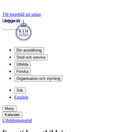
Till innehåll på sidan
Logga in
Intranät
Din anställning
Stöd och service
Utbilda
Forska
Organisation och styrning
Sök
English
Meny
Kalender
Utbildningsstöd