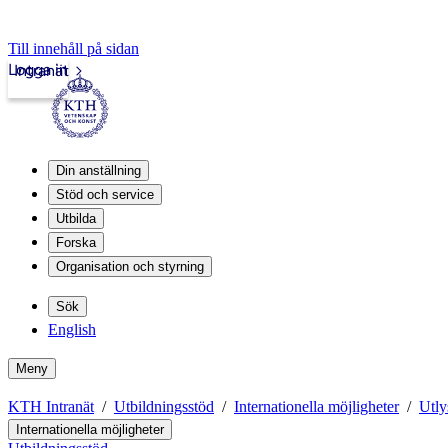
Till innehåll på sidan
Logga in
Intranät
Din anställning
Stöd och service
Utbilda
Forska
Organisation och styrning
Sök
English
Meny
KTH Intranät
Utbildningsstöd
Internationella möjligheter
Utly
Internationella möjligheter