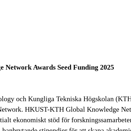
 Network Awards Seed Funding 2025
logy och Kungliga Tekniska Högskolan (KTH) e
 Network. HKUST-KTH Global Knowledge Netwo
alt ekonomiskt stöd för forskningssamarbeten.
a banbrytande stipendier för att skapa akadem