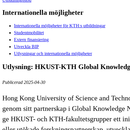
Utbildningsstöd
Internationella möjligheter
Internationella möjligheter för KTH:s utbildningar
Studentmobilitet
Extern finansiering
Utveckla BIP
Utlysningar och internationella möjligheter
Utlysning: HKUST-KTH Global Knowledge
Publicerad 2025-04-30
Hong Kong University of Science and Techno
genom sitt partnerskap i Global Knowledge
ge HKUST- och KTH-fakultetsgrupper ett initi
eller utökade forskningspartnerskap, utveckl