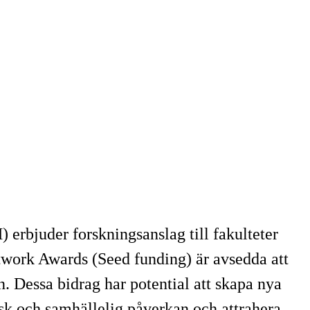
rbjuder forskningsanslag till fakulteter
rk Awards (Seed funding) är avsedda att
 Dessa bidrag har potential att skapa nya
isk och samhällelig påverkan och attrahera