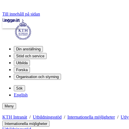
Till innehåll på sidan
Logga in
Intranät
Din anställning
Stöd och service
Utbilda
Forska
Organisation och styrning
Sök
English
Meny
KTH Intranät
Utbildningsstöd
Internationella möjligheter
Utly
Internationella möjligheter