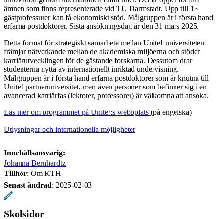
ämnen som finns representerade vid TU Darmstadt. Upp till 13
gästprofessurer kan få ekonomiskt stöd. Målgruppen är i första hand
erfarna postdoktorer. Sista ansökningsdag är den 31 mars 2025.
Detta format för strategiskt samarbete mellan Unite!-universiteten
främjar nätverkande mellan de akademiska miljöerna och stöder
karriärutvecklingen för de gästande forskarna. Dessutom drar
studenterna nytta av internationellt inriktad undervisning.
Målgruppen är i första hand erfarna postdoktorer som är knutna till
Unite! partneruniversitet, men även personer som befinner sig i en
avancerad karriärfas (lektorer, professorer) är välkomna att ansöka.
Läs mer om programmet på Unite!:s webbplats
(på engelska)
Utlysningar och internationella möjligheter
Innehållsansvarig:
Johanna Bernhardtz
Tillhör
: Om KTH
Senast ändrad
:
2025-02-03
Skolsidor