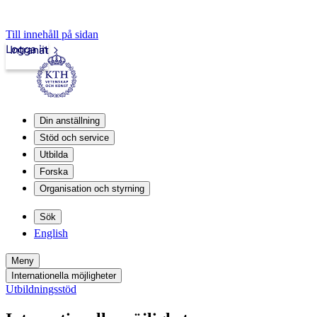
Till innehåll på sidan
Logga in
Intranät
Din anställning
Stöd och service
Utbilda
Forska
Organisation och styrning
Sök
English
Meny
Internationella möjligheter
Utbildningsstöd