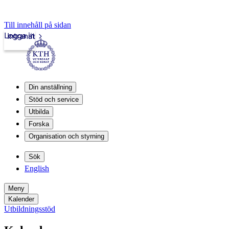
Till innehåll på sidan
Logga in
Intranät
Din anställning
Stöd och service
Utbilda
Forska
Organisation och styrning
Sök
English
Meny
Kalender
Utbildningsstöd