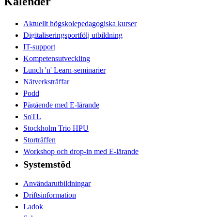
Kalender
Aktuellt högskolepedagogiska kurser
Digitaliseringsportfölj utbildning
IT-support
Kompetensutveckling
Lunch 'n' Learn-seminarier
Nätverksträffar
Podd
Pågående med E-lärande
SoTL
Stockholm Trio HPU
Storträffen
Workshop och drop-in med E-lärande
Systemstöd
Användarutbildningar
Driftsinformation
Ladok