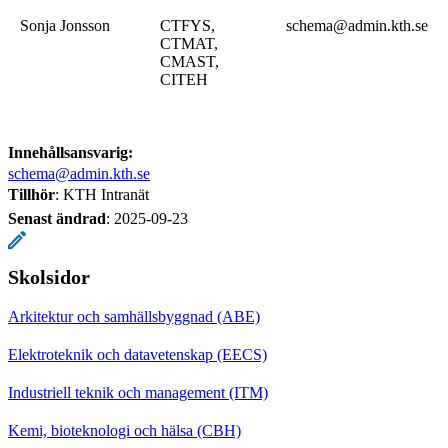
Sonja Jonsson
CTFYS,
schema@admin.kth.se
CTMAT,
CMAST,
CITEH
Innehållsansvarig:
schema@admin.kth.se
Tillhör
: KTH Intranät
Senast ändrad
:
2025-09-23
Skolsidor
Arkitektur och samhällsbyggnad (ABE)
Elektroteknik och datavetenskap (EECS)
Industriell teknik och management (ITM)
Kemi, bioteknologi och hälsa (CBH)