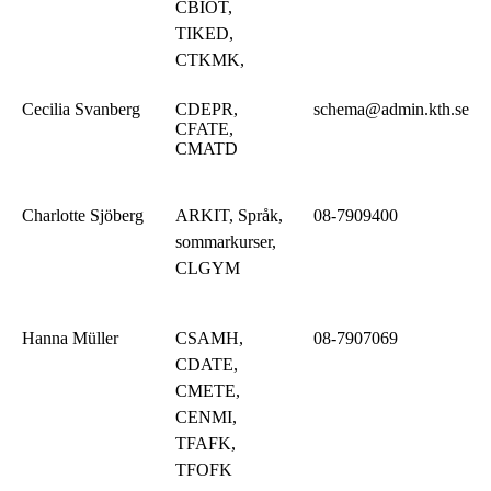
CBIOT,
TIKED,
CTKMK,
Cecilia Svanberg
CDEPR,
schema@admin.kth.se
CFATE,
CMATD
Charlotte Sjöberg
ARKIT, Språk,
08-7909400
sommarkurser,
CLGYM
Hanna Müller
CSAMH,
08-7907069
CDATE,
CMETE,
CENMI,
TFAFK,
TFOFK