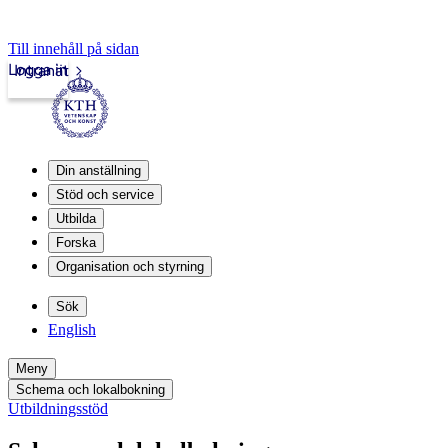
Till innehåll på sidan
Logga in
Intranät
Din anställning
Stöd och service
Utbilda
Forska
Organisation och styrning
Sök
English
Meny
Schema och lokalbokning
Utbildningsstöd