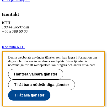
Kontakt
KTH
100 44 Stockholm
+46 8 790 60 00
Kontakta KTH
Jobba på KTH
Denna webbplats använder tjänster som kan lagra information om
dig och hur du använder denna webbplats. Vissa tjänster är
Press och media
nödvändiga för att webbplatsen ska fungera och andra är valbara.
Faktura och betalning KTH
Hantera valbara tjänster
Om KTH:s webbplatser
Tillåt bara nödvändiga tjänster
Tillgänglighetsredogörelse
Tillåt alla tjänster
Till sidans topp