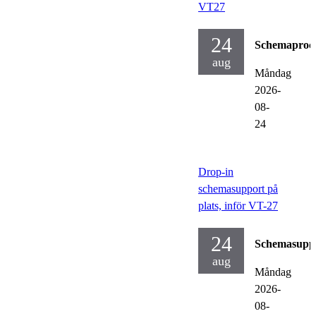
VT27
24
Schemaproc
aug
Måndag
2026-
08-
24
Drop-in
schemasupport på
plats, inför VT-27
24
Schemasupp
aug
Måndag
2026-
08-