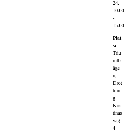
24,
10.00
-
15.00
Plat
s:
Triu
mfb
åge
n,
Drot
tnin
g
Kris
tinas
väg
4