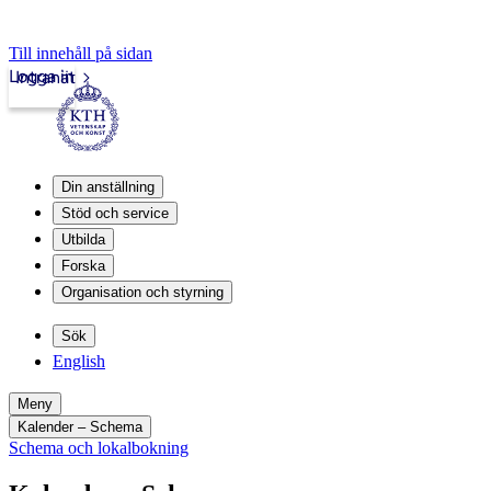
Till innehåll på sidan
Logga in
Intranät
Din anställning
Stöd och service
Utbilda
Forska
Organisation och styrning
Sök
English
Meny
Kalender – Schema
Schema och lokalbokning