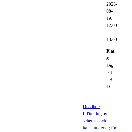
2026-
08-
19,
12.00
-
13.00
Plat
s:
Digi
talt -
TB
D
Deadline
Inlämning av
schema- och
kansliunderlag för