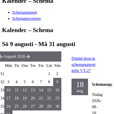
Kalender – Schema
Schemasupport
Schemaprocessen
Kalender – Schema
Sö 9 augusti - Må 31 augusti
Augusti 2026
Digital drop-in
schemasupport
Mån
Tis
Ons
Tor
Fre
Lör
Sön
inför VT-27
v31
1
2
v32
3
4
5
6
7
8
9
18
Schemasupp
v33
10
11
12
13
14
15
16
aug
Tisdag
v34
17
18
19
20
21
22
23
2026-
v35
24
25
26
27
28
29
30
08-
18,