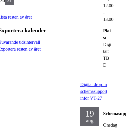
v36
31
12.00
-
ista resten av året
13.00
Exportera kalender
Plat
s:
uvarande tidsintervall
Digi
xportera resten av året
talt -
TB
D
Digital drop-in
schemasupport
inför VT-27
19
Schemasupp
aug
Onsdag