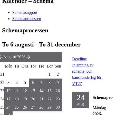
Kalender – Schema
Schemasupport
Schemaprocessen
Schemaprocessen
To 6 augusti - To 31 december
Augusti 2026
Deadline
Inlämning av
Mån
Tis
Ons
Tor
Fre
Lör
Sön
schema- och
v31
1
2
kansliunderlag för
v32
3
4
5
6
7
8
9
VT27
v33
10
11
12
13
14
15
16
24
Schemaproc
v34
17
18
19
20
21
22
23
aug
v35
24
25
26
27
28
29
30
Måndag
2026-