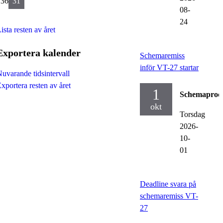
v36
31
08-
24
ista resten av året
Exportera kalender
Schemaremiss
inför VT-27 startar
uvarande tidsintervall
xportera resten av året
1
Schemaproc
okt
Torsdag
2026-
10-
01
Deadline svara på
schemaremiss VT-
27