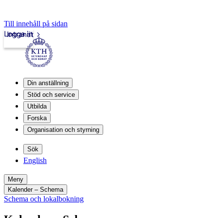
Till innehåll på sidan
Logga in
Intranät
Din anställning
Stöd och service
Utbilda
Forska
Organisation och styrning
Sök
English
Meny
Kalender – Schema
Schema och lokalbokning