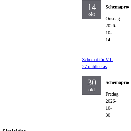
14
Schemaproc
okt
Onsdag
2026-
10-
14
Schemat för VT-
27 publiceras
30
Schemaproc
okt
Fredag
2026-
10-
30
Skolsidor